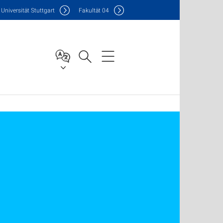
Uni
versität Stuttgart
F
akultät
04