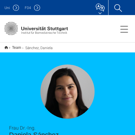
Uni
F
04
Institut für Biomedizinische Technik
Sánchez, Daniela
Team
Frau Dr.-Ing.
Daniela Sánchez